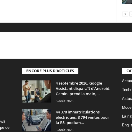
ENCORE PLUS D'ARTICLES
CA
Actua
4 septembre 2026, Google
Assistant disparaît d’Android,
Techn
Gemini prend la main,...
Astuc
6 août 2026
Mode 
44 378 immatriculations
La na
électriques, 3 794 ventes pour
News
la R5, podium...
Engli
ipe de
5 août 2026