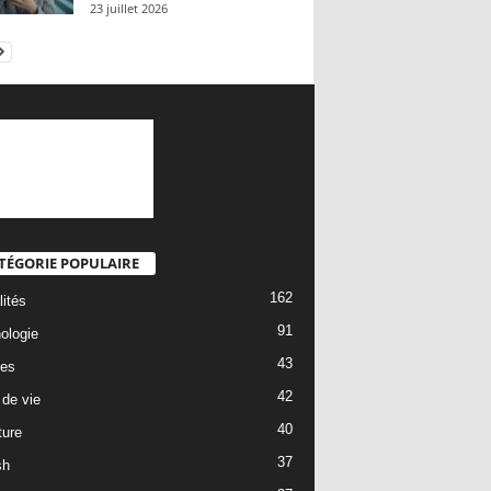
23 juillet 2026
TÉGORIE POPULAIRE
162
lités
91
ologie
43
es
42
de vie
40
ture
37
sh