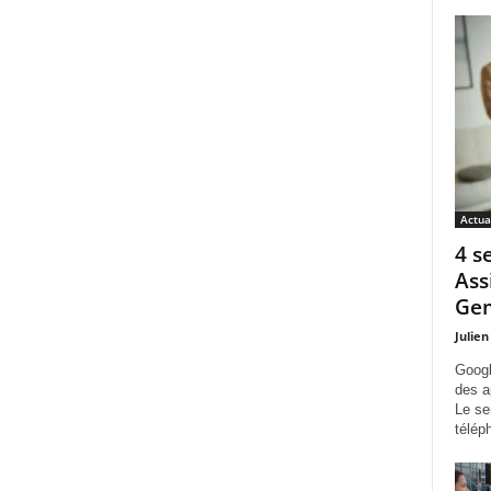
Actua
4 s
Ass
Gem
Julien
Googl
des a
Le se
télép