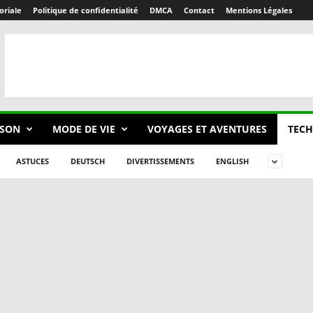
oriale
Politique de confidentialité
DMCA
Contact
Mentions Légales
SON
MODE DE VIE
VOYAGES ET AVENTURES
TECH
ASTUCES
DEUTSCH
DIVERTISSEMENTS
ENGLISH