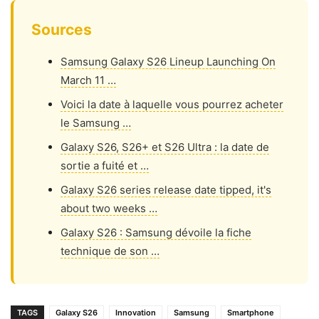
Sources
Samsung Galaxy S26 Lineup Launching On
March 11 …
Voici la date à laquelle vous pourrez acheter
le Samsung …
Galaxy S26, S26+ et S26 Ultra : la date de
sortie a fuité et …
Galaxy S26 series release date tipped, it's
about two weeks …
Galaxy S26 : Samsung dévoile la fiche
technique de son …
TAGS
Galaxy S26
Innovation
Samsung
Smartphone