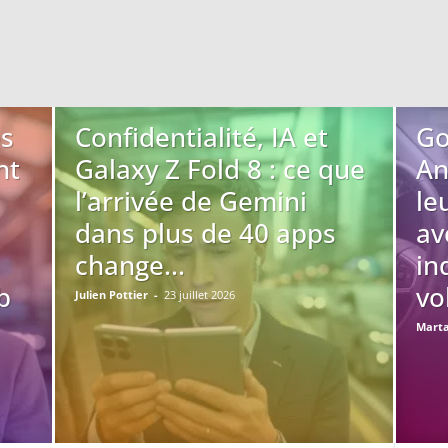
es
Confidentialité, IA et
Go
nt
Galaxy Z Fold 8 : ce que
An
l’arrivée de Gemini
le
dans plus de 40 apps
av
change...
in
b
vo
Julien Pottier
-
23 juillet 2026
Mart