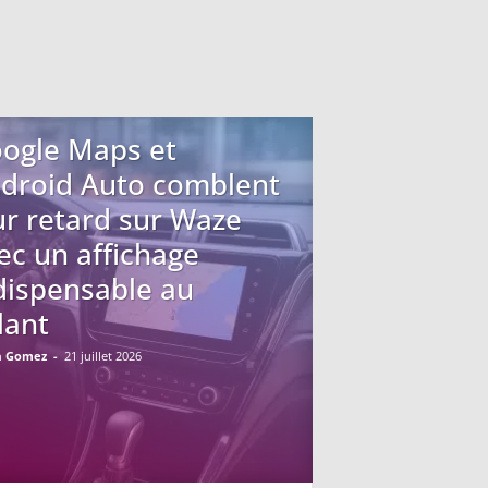
ogle Maps et
droid Auto comblent
ur retard sur Waze
ec un affichage
dispensable au
lant
a Gomez
-
21 juillet 2026