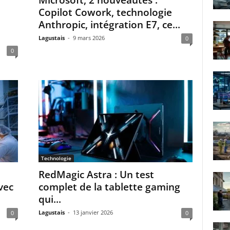
Microsoft, 2 nouveautés :
Copilot Cowork, technologie
Anthropic, intégration E7, ce...
Lagustais
-
9 mars 2026
0
0
Technologie
RedMagic Astra : Un test
vec
complet de la tablette gaming
qui...
Lagustais
-
13 janvier 2026
0
0