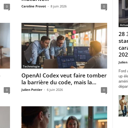
Caroline Provot
-
8 juin 2026
0
0
Actua
28 
sta
car
2027
Julien
Technologie
Ford 
»
OpenAI Codex veut faire tomber
up él
la barrière du code, mais la...
améri
départ
Julien Pottier
-
6 juin 2026
0
0