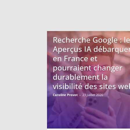
Recherche Google : l
Aperçus IA débarque
en France et
pourraient changer
durablement la
visibilité des sites we
Caroline Provot
-
23 juillet 2026