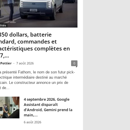
lités
350 dollars, batterie
ndard, commandes et
actéristiques complètes en
,...
 Pottier
-
7 août 2026
0
a présenté Fathom, le nom de son futur pick-
ectrique intermédiaire destiné au marché
cain. Le constructeur annonce un prix de
 de...
4 septembre 2026, Google
Assistant disparaît
d’Android, Gemini prend la
main,...
6 août 2026