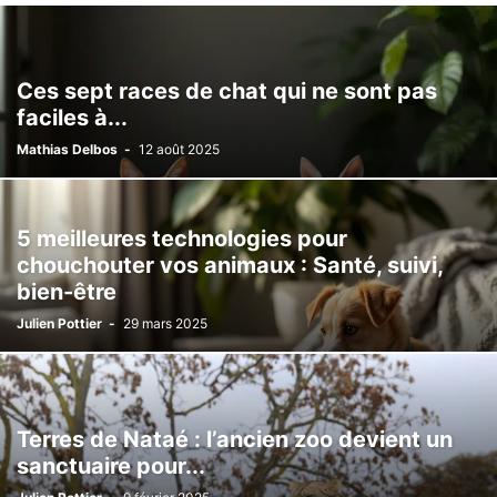
Ces sept races de chat qui ne sont pas
faciles à...
Mathias Delbos
-
12 août 2025
5 meilleures technologies pour
chouchouter vos animaux : Santé, suivi,
bien-être
Julien Pottier
-
29 mars 2025
Terres de Nataé : l’ancien zoo devient un
sanctuaire pour...