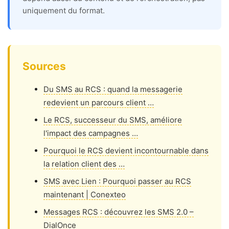
uniquement du format.
Sources
Du SMS au RCS : quand la messagerie
redevient un parcours client …
Le RCS, successeur du SMS, améliore
l'impact des campagnes …
Pourquoi le RCS devient incontournable dans
la relation client des …
SMS avec Lien : Pourquoi passer au RCS
maintenant | Conexteo
Messages RCS : découvrez les SMS 2.0 –
DialOnce