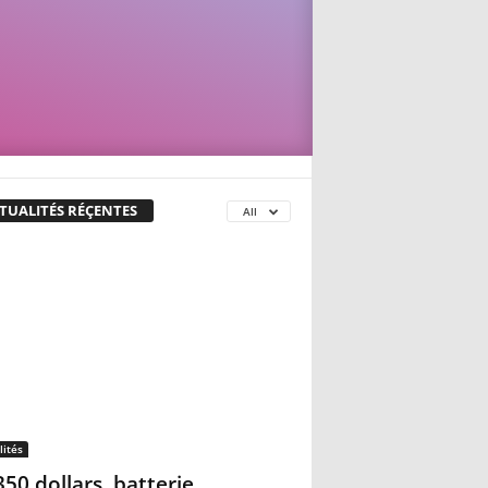
TUALITÉS RÉÇENTES
All
lités
350 dollars, batterie