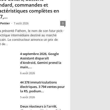
ndard, commandes et
actéristiques complètes en
,...
 Pottier
-
7 août 2026
0
a présenté Fathom, le nom de son futur pick-
ectrique intermédiaire destiné au marché
cain. Le constructeur annonce un prix de
 de...
4 septembre 2026, Google
Assistant disparaît
d’Android, Gemini prend la
main,...
6 août 2026
44 378 immatriculations
électriques, 3 794 ventes pour
la R5, podium...
5 août 2026
Deux réacteurs à l’arrêt,