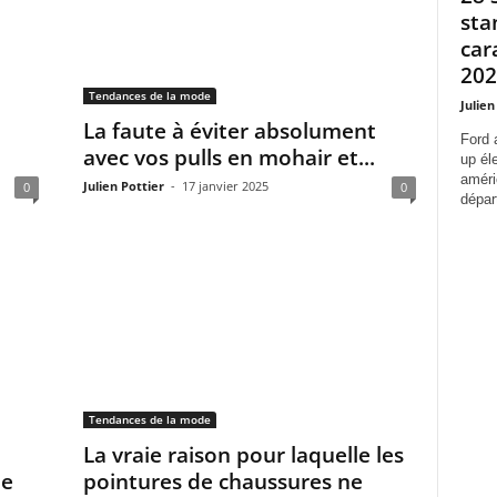
sta
car
2027
Tendances de la mode
Julien
La faute à éviter absolument
Ford 
avec vos pulls en mohair et...
up él
améri
Julien Pottier
-
17 janvier 2025
0
0
départ
Tendances de la mode
La vraie raison pour laquelle les
te
pointures de chaussures ne