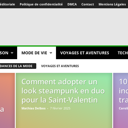
éditoriale
Politique de confidentialité
DMCA
Contact
Mentions Légales
SON
MODE DE VIE
VOYAGES ET AVENTURES
TECH
DANCES DE LA MODE
VOYAGES ET AVENTURES
Comment adopter un
10
look steampunk en duo
in
pour la Saint-Valentin
tr
sa
Mathias Delbos
-
7 février 2025
Carol