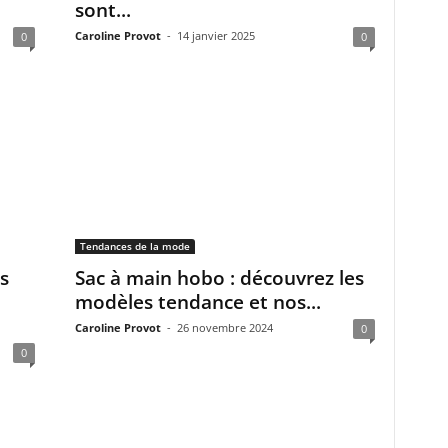
sont...
Caroline Provot
-
14 janvier 2025
0
0
Tendances de la mode
s
Sac à main hobo : découvrez les
modèles tendance et nos...
Caroline Provot
-
26 novembre 2024
0
0