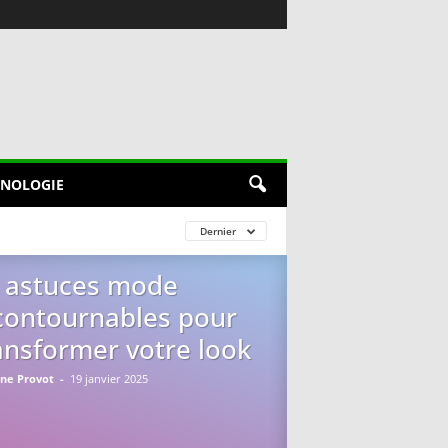
NOLOGIE
Dernier
 astuces mode
contournables pour
ansformer votre look
ine Provot
-
19 janvier 2025