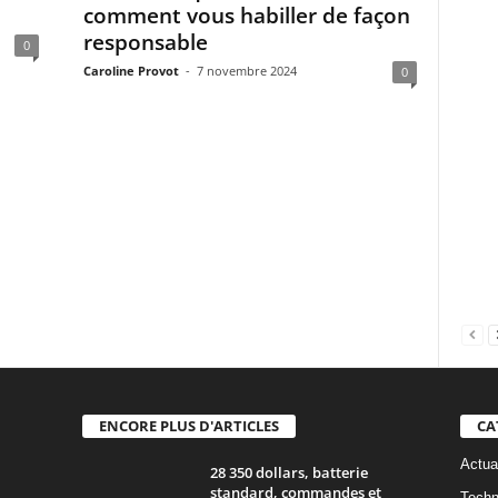
comment vous habiller de façon
responsable
0
Caroline Provot
-
7 novembre 2024
0
ENCORE PLUS D'ARTICLES
CA
Actua
28 350 dollars, batterie
standard, commandes et
Techn