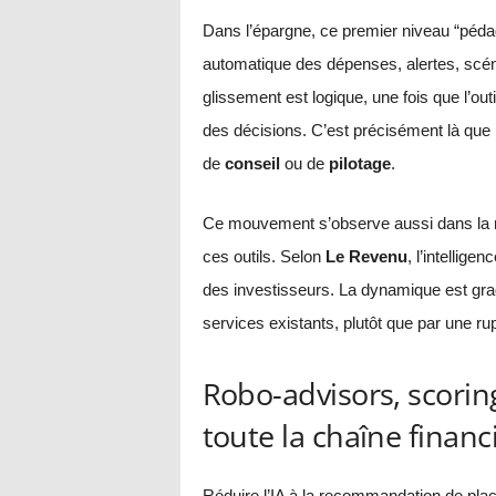
Dans l’épargne, ce premier niveau “pédag
automatique des dépenses, alertes, scéna
glissement est logique, une fois que l’out
des décisions. C’est précisément là que l
de
conseil
ou de
pilotage
.
Ce mouvement s’observe aussi dans la ma
ces outils. Selon
Le Revenu
, l’intellig
des investisseurs. La dynamique est gradu
services existants, plutôt que par une ru
Robo-advisors, scoring
toute la chaîne financ
Réduire l’IA à la recommandation de plac