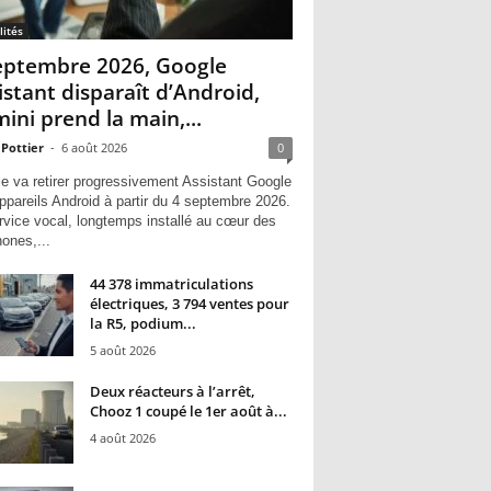
lités
eptembre 2026, Google
istant disparaît d’Android,
ini prend la main,...
 Pottier
-
6 août 2026
0
e va retirer progressivement Assistant Google
ppareils Android à partir du 4 septembre 2026.
rvice vocal, longtemps installé au cœur des
hones,...
44 378 immatriculations
électriques, 3 794 ventes pour
la R5, podium...
5 août 2026
Deux réacteurs à l’arrêt,
Chooz 1 coupé le 1er août à...
4 août 2026