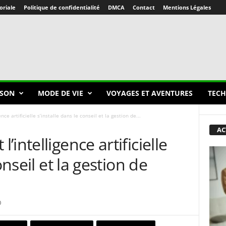
oriale
Politique de confidentialité
DMCA
Contact
Mentions Légales
SON
MODE DE VIE
VOYAGES ET AVENTURES
TECH
ce artificielle s’installe dans le conseil et la gestion de...
AC
intelligence artificielle
onseil et la gestion de
0