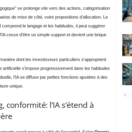
ogique” se prolonge vite vers des actions, catégorisation
rios de mise de côté, voire propositions d’allocation. Le
il comprend le langage et les habitudes, il peut suggérer
’IA cesse d’être un simple support et devient une brique
nière dont les investisseurs particuliers s’approprient
ence artificielle s’impose progressivement dans les habitudes
elle, l’IA se diffuse par petites fonctions ajoutées à des
pture unique.
, conformité: l’IA s’étend à
ière
ements serait passer à côté de l’essentiel. Selon
Onopia
,