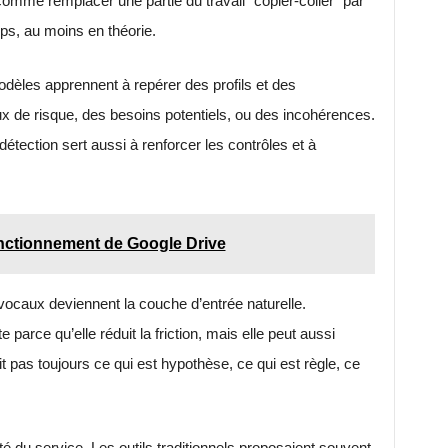
comme remplacer une partie du travail “copier-coller” par
mps, au moins en théorie.
èles apprennent à repérer des profils et des
 de risque, des besoins potentiels, ou des incohérences.
tection sert aussi à renforcer les contrôles et à
fonctionnement de Google Drive
vocaux deviennent la couche d’entrée naturelle.
 parce qu’elle réduit la friction, mais elle peut aussi
it pas toujours ce qui est hypothèse, ce qui est règle, ce
té du service. Les outils traditionnels proposaient souvent