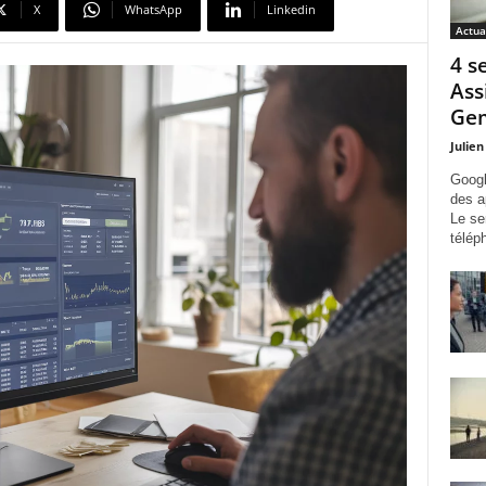
X
WhatsApp
Linkedin
Actua
4 s
Ass
Gem
Julien
Googl
des a
Le se
télép