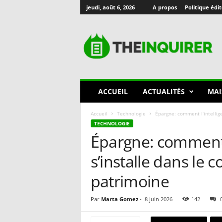
jeudi, août 6, 2026
A propos
Politique édit
T
h
e
I
n
q
u
ACCUEIL
ACTUALITÉS
MAI
i
r
Accueil
Technologie
Épargne: comment l’intelligen
e
TECHNOLOGIE
r
Épargne: comment l’
🇫🇷
s’installe dans le c
patrimoine
Par
Marta Gomez
-
8 juin 2026
142