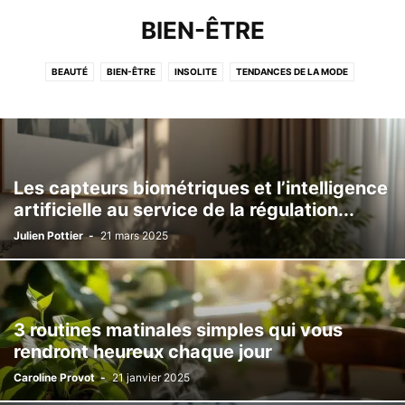
BIEN-ÊTRE
BEAUTÉ
BIEN-ÊTRE
INSOLITE
TENDANCES DE LA MODE
VOYAGES ET AVENTURES
Les capteurs biométriques et l’intelligence
artificielle au service de la régulation...
Julien Pottier
-
21 mars 2025
3 routines matinales simples qui vous
rendront heureux chaque jour
Caroline Provot
-
21 janvier 2025