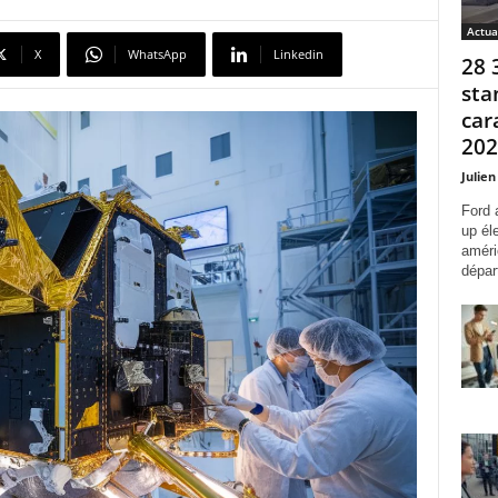
Actua
X
WhatsApp
Linkedin
28 
sta
car
2027
Julien
Ford 
up él
améri
départ