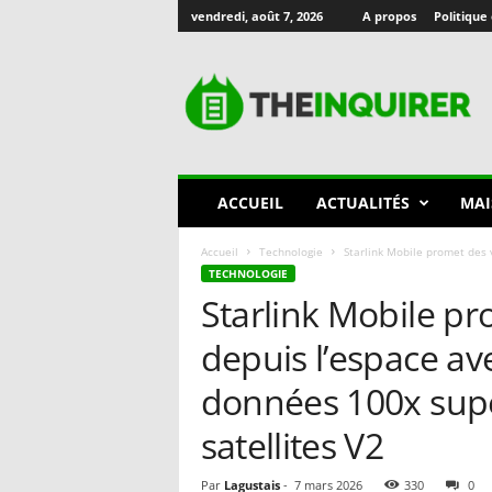
vendredi, août 7, 2026
A propos
Politique 
T
h
e
I
n
q
u
ACCUEIL
ACTUALITÉS
MAI
i
r
Accueil
Technologie
Starlink Mobile promet des 
e
TECHNOLOGIE
r
Starlink Mobile pr
🇫🇷
depuis l’espace av
données 100x supé
satellites V2
Par
Lagustais
-
7 mars 2026
330
0