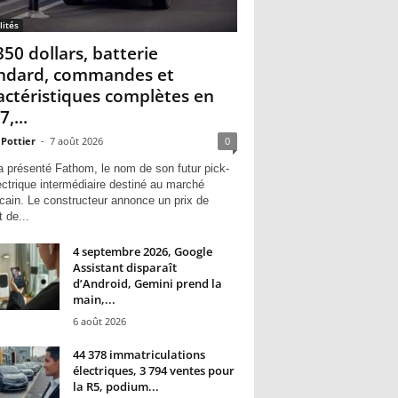
lités
350 dollars, batterie
ndard, commandes et
actéristiques complètes en
,...
 Pottier
-
7 août 2026
0
a présenté Fathom, le nom de son futur pick-
ectrique intermédiaire destiné au marché
cain. Le constructeur annonce un prix de
 de...
4 septembre 2026, Google
Assistant disparaît
d’Android, Gemini prend la
main,...
6 août 2026
44 378 immatriculations
électriques, 3 794 ventes pour
la R5, podium...