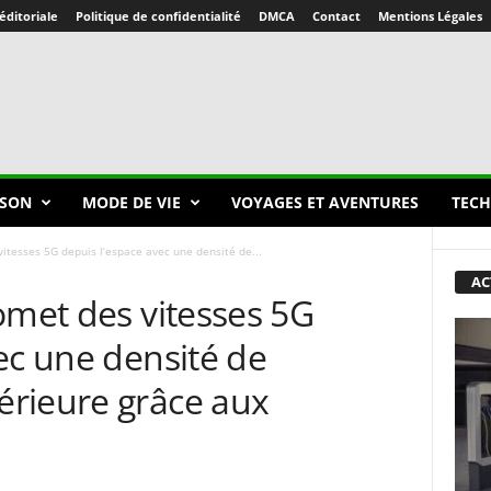
éditoriale
Politique de confidentialité
DMCA
Contact
Mentions Légales
SON
MODE DE VIE
VOYAGES ET AVENTURES
TECH
vitesses 5G depuis l’espace avec une densité de...
AC
omet des vitesses 5G
ec une densité de
rieure grâce aux