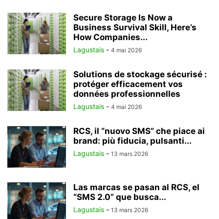
Secure Storage Is Now a
Business Survival Skill, Here’s
How Companies...
Lagustais
-
4 mai 2026
Solutions de stockage sécurisé :
protéger efficacement vos
données professionnelles
Lagustais
-
4 mai 2026
RCS, il “nuovo SMS” che piace ai
brand: più fiducia, pulsanti...
Lagustais
-
13 mars 2026
Las marcas se pasan al RCS, el
“SMS 2.0” que busca...
Lagustais
-
13 mars 2026