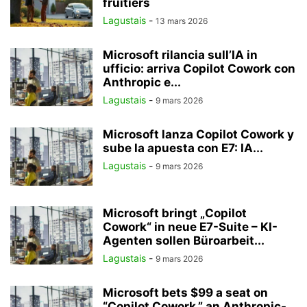
fruitiers
Lagustais
-
13 mars 2026
Microsoft rilancia sull’IA in
ufficio: arriva Copilot Cowork con
Anthropic e...
Lagustais
-
9 mars 2026
Microsoft lanza Copilot Cowork y
sube la apuesta con E7: IA...
Lagustais
-
9 mars 2026
Microsoft bringt „Copilot
Cowork“ in neue E7-Suite – KI-
Agenten sollen Büroarbeit...
Lagustais
-
9 mars 2026
Microsoft bets $99 a seat on
“Copilot Cowork,” an Anthropic-