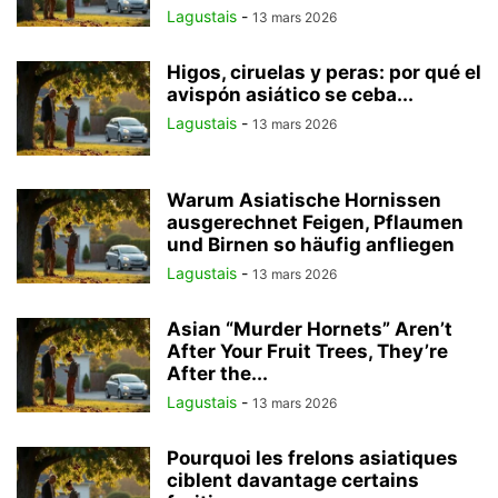
Lagustais
-
13 mars 2026
Higos, ciruelas y peras: por qué el
avispón asiático se ceba...
Lagustais
-
13 mars 2026
Warum Asiatische Hornissen
ausgerechnet Feigen, Pflaumen
und Birnen so häufig anfliegen
Lagustais
-
13 mars 2026
Asian “Murder Hornets” Aren’t
After Your Fruit Trees, They’re
After the...
Lagustais
-
13 mars 2026
Pourquoi les frelons asiatiques
ciblent davantage certains