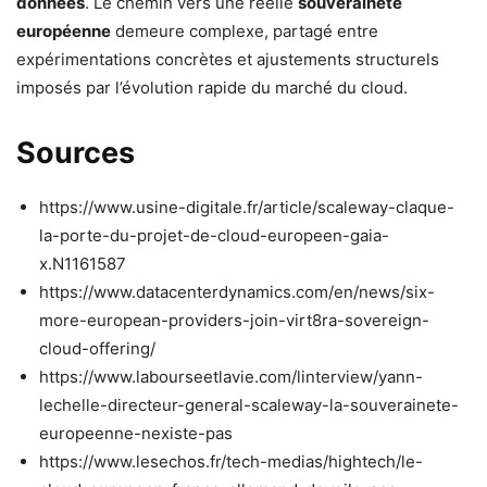
données
. Le chemin vers une réelle
souveraineté
européenne
demeure complexe, partagé entre
expérimentations concrètes et ajustements structurels
imposés par l’évolution rapide du marché du cloud.
Sources
https://www.usine-digitale.fr/article/scaleway-claque-
la-porte-du-projet-de-cloud-europeen-gaia-
x.N1161587
https://www.datacenterdynamics.com/en/news/six-
more-european-providers-join-virt8ra-sovereign-
cloud-offering/
https://www.labourseetlavie.com/linterview/yann-
lechelle-directeur-general-scaleway-la-souverainete-
europeenne-nexiste-pas
https://www.lesechos.fr/tech-medias/hightech/le-