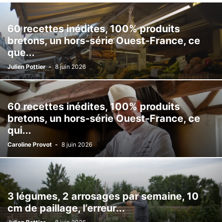
60 recettes inédites, 100% produits
bretons, un hors-série Ouest-France, ce
que...
Julien Pottier
-
8 juin 2026
60 recettes inédites, 100% produits
bretons, un hors-série Ouest-France, ce
qui...
Caroline Provot
-
8 juin 2026
3 légumes, 2 arrosages par semaine, 10
cm de paillage, l’erreur...