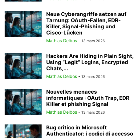
Neue Cyberangriffe setzen auf
Tarnung: OAuth-Fallen, EDR-
Killer, Signal-Phishing und
Cisco-Lücken
Mathias Delbos
-
13 mars 2026
Hackers Are Hiding in Plain Sight,
Using “Legit” Logins, Encrypted
Chats,...
Mathias Delbos
-
13 mars 2026
Nouvelles menaces
informatiques : OAuth Trap, EDR
Killer et phishing Signal
Mathias Delbos
-
13 mars 2026
Bug critico in Microsoft
Authenticator: i codici di accesso