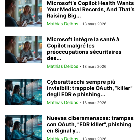
Microsoft’s Copilot Health Wants
Your Medical Records, And That’s
Raising Big...
Mathias Delbos
-
13 mars 2026
Microsoft intègre la santé à
Copilot malgré les
préoccupations sécuritaires
des...
Mathias Delbos
-
13 mars 2026
Cyberattacchi sempre più
invisibili: trappole OAuth, “killer”
degli EDR e phishing...
Mathias Delbos
-
13 mars 2026
Nuevas ciberamenazas: trampas
con OAuth, “EDR killer”, phishing
en Signal y...
Mathias Delbos
-
13 mars 2026