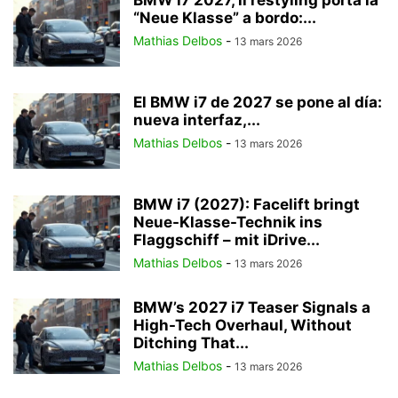
BMW i7 2027, il restyling porta la
“Neue Klasse” a bordo:...
Mathias Delbos
-
13 mars 2026
El BMW i7 de 2027 se pone al día:
nueva interfaz,...
Mathias Delbos
-
13 mars 2026
BMW i7 (2027): Facelift bringt
Neue-Klasse-Technik ins
Flaggschiff – mit iDrive...
Mathias Delbos
-
13 mars 2026
BMW’s 2027 i7 Teaser Signals a
High-Tech Overhaul, Without
Ditching That...
Mathias Delbos
-
13 mars 2026