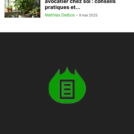
avocatier chez soi : conseils
pratiques et...
Mathias Delbos
-
9 mai 2025