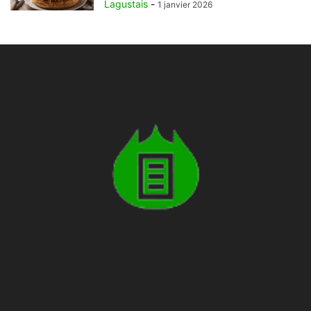
Lagustais
-
1 janvier 2026