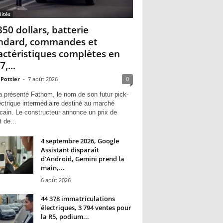
lités
350 dollars, batterie
ndard, commandes et
actéristiques complètes en
,...
 Pottier
-
7 août 2026
0
a présenté Fathom, le nom de son futur pick-
ectrique intermédiaire destiné au marché
cain. Le constructeur annonce un prix de
 de...
4 septembre 2026, Google
Assistant disparaît
d’Android, Gemini prend la
main,...
6 août 2026
44 378 immatriculations
électriques, 3 794 ventes pour
la R5, podium...