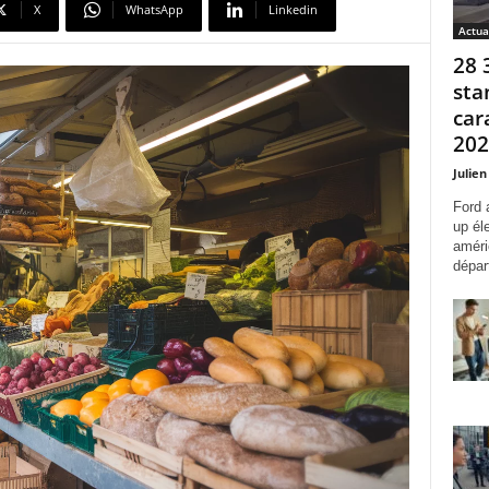
X
WhatsApp
Linkedin
Actua
28 
sta
car
2027
Julien
Ford 
up él
améri
départ