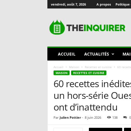
vendredi, août 7, 2026
A propos
Politique 
T
h
e
I
n
q
u
ACCUEIL
ACTUALITÉS
MAI
i
r
Accueil
Maison
Recettes et cuisine
60 recett
e
MAISON
RECETTES ET CUISINE
r
60 recettes inédit
🇫🇷
un hors-série Oues
ont d’inattendu
Par
Julien Pottier
-
8 juin 2026
138
0