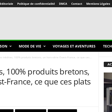
éditoriale
Politique de confidentialité
DMCA
Contact
Mentions Légales
SON
MODE DE VIE
VOYAGES ET AVENTURES
TECH
es inédites, 100% produits bretons, un hors-série Ouest-France, ce que ces...
AC
es, 100% produits bretons,
t-France, ce que ces plats