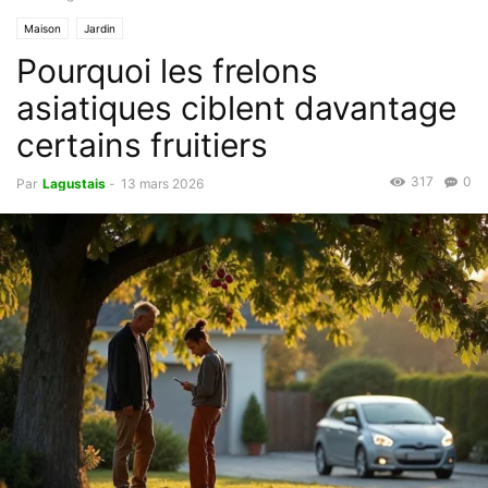
Maison
Jardin
Pourquoi les frelons
asiatiques ciblent davantage
certains fruitiers
317
0
Par
Lagustais
-
13 mars 2026