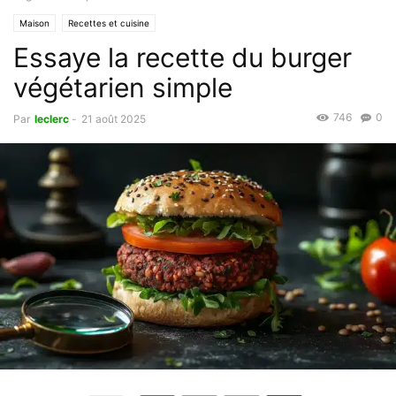
Maison
Recettes et cuisine
Essaye la recette du burger
végétarien simple
746
0
Par
leclerc
-
21 août 2025