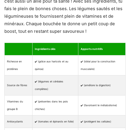
c’est aussi un allié pour ta santé ! Avec ses ingrédients, tu
fais le plein de bonnes choses. Les légumes sautés et les
légumineuses te fournissent plein de vitamines et de
minéraux. Chaque bouchée te donne un petit coup de
boost, tout en restant super savoureux !
Ingrédients clés
Apports nutritifs
Richesse en
✔️ (grâce aux haricots et au
✔️ (idéal pour la construction
protéines
quinoa)
musculaire)
✔️ (légumes et céréales
Source de fibres
✔️ (améliore la digestion)
complètes)
Vitamines du
✔️ (présentes dans les pois
✔️ (favorisent le métabolisme)
groupe B
chiches)
Antioxydants
✔️ (tomates et épinards en folie)
✔️ (protègent les cellules)