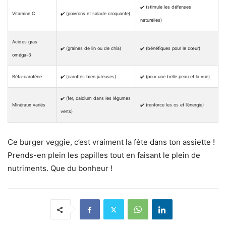
✔️ (stimule les défenses
Vitamine C
✔️ (poivrons et salade croquante)
naturelles)
Acides gras
✔️ (graines de lin ou de chia)
✔️ (bénéfiques pour le cœur)
oméga-3
Béta-carotène
✔️ (carottes bien juteuses)
✔️ (pour une belle peau et la vue)
✔️ (fer, calcium dans les légumes
Minéraux variés
✔️ (renforce les os et l’énergie)
verts)
Ce burger veggie, c’est vraiment la fête dans ton assiette !
Prends-en plein les papilles tout en faisant le plein de
nutriments. Que du bonheur !