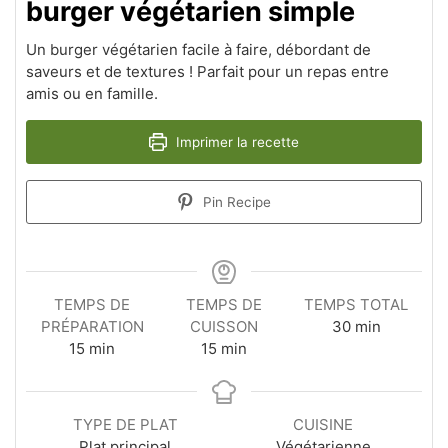
burger végétarien simple
Un burger végétarien facile à faire, débordant de
saveurs et de textures ! Parfait pour un repas entre
amis ou en famille.
Imprimer la recette
Pin Recipe
TEMPS DE
TEMPS DE
TEMPS TOTAL
minutes
PRÉPARATION
CUISSON
30
min
minutes
minutes
15
min
15
min
TYPE DE PLAT
CUISINE
Plat principal
Végétarienne