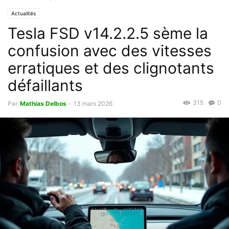
Actualités
Tesla FSD v14.2.2.5 sème la
confusion avec des vitesses
erratiques et des clignotants
défaillants
315
0
Par
Mathias Delbos
-
13 mars 2026