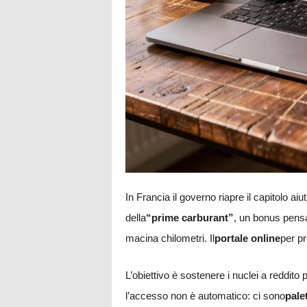
In Francia il governo riapre il capitolo a
della
“prime carburant”
, un bonus pensa
macina chilometri. Il
portale online
per p
L’obiettivo è sostenere i nuclei a reddito
l’accesso non è automatico: ci sono
palet