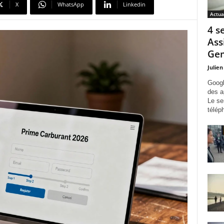
X
WhatsApp
Linkedin
Actua
4 s
Ass
Gem
Julien
Googl
des a
Le se
télép