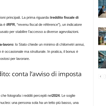
ni principali. La prima riguarda il
reddito fiscale di
a è il
RFR
, “revenu fiscal de référence”), un indicatore
e usato per stabilire l’accesso a diverse agevolazioni.
a-lavoro
: lo Stato chiede un minimo di chilometri annui,
 è occasionale ma strutturale. In pratica, il bonus è
 costosi per lavorare.
ito: conta l’avviso di imposta
, che fotografa i redditi percepiti nel
2024
. Le soglie
ucleo: una persona sola ha un tetto più basso, una