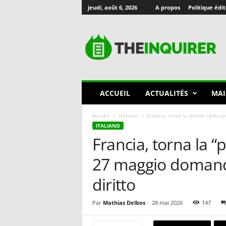
jeudi, août 6, 2026
A propos
Politique édit
T
h
e
I
n
q
u
ACCUEIL
ACTUALITÉS
MAI
i
r
Accueil
Italiano
Francia, torna la “prime carbura
e
ITALIANO
r
Francia, torna la “
🇫🇷
27 maggio domande
diritto
Par
Mathias Delbos
-
28 mai 2026
147