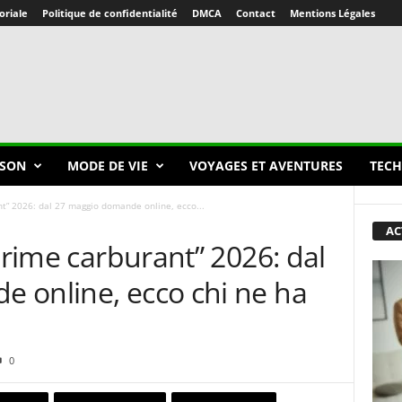
oriale
Politique de confidentialité
DMCA
Contact
Mentions Légales
SON
MODE DE VIE
VOYAGES ET AVENTURES
TECH
nt” 2026: dal 27 maggio domande online, ecco...
AC
prime carburant” 2026: dal
 online, ecco chi ne ha
0