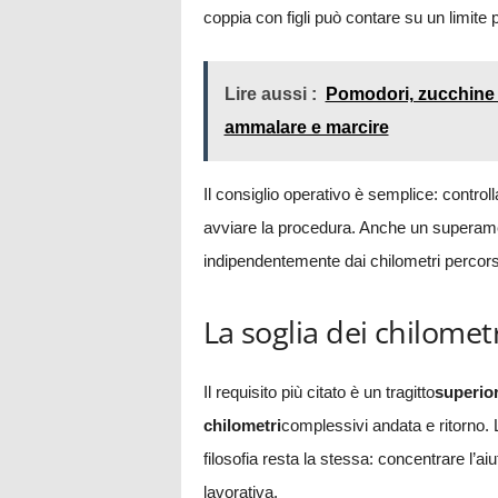
coppia con figli può contare su un limite p
Lire aussi :
Pomodori, zucchine e c
ammalare e marcire
Il consiglio operativo è semplice: control
avviare la procedura. Anche un superamen
indipendentemente dai chilometri percors
La soglia dei chilometr
Il requisito più citato è un tragitto
superior
chilometri
complessivi andata e ritorno. La
filosofia resta la stessa: concentrare l’ai
lavorativa.