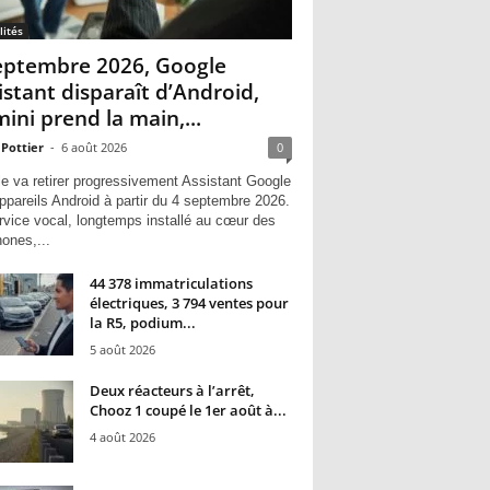
lités
eptembre 2026, Google
istant disparaît d’Android,
ini prend la main,...
 Pottier
-
6 août 2026
0
e va retirer progressivement Assistant Google
ppareils Android à partir du 4 septembre 2026.
rvice vocal, longtemps installé au cœur des
hones,...
44 378 immatriculations
électriques, 3 794 ventes pour
la R5, podium...
5 août 2026
Deux réacteurs à l’arrêt,
Chooz 1 coupé le 1er août à...
4 août 2026