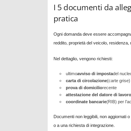
I 5 documenti da alleg
pratica
Ogni domanda deve essere accompagnata
reddito, proprietà del veicolo, residenza,
Nel dettaglio, vengono richiesti:
ultimo
avviso di imposta
del nucle
carta di circolazione
(carte grise)
prova di domicilio
recente
attestazione del datore di lavor
coordinate bancarie
(RIB) per l’a
Documenti non leggibili, non aggiornati o i
o a una richiesta di integrazione.