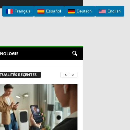
Français
Español
Deutsch
English
NOLOGIE
TUALITÉS RÉÇENTES
All