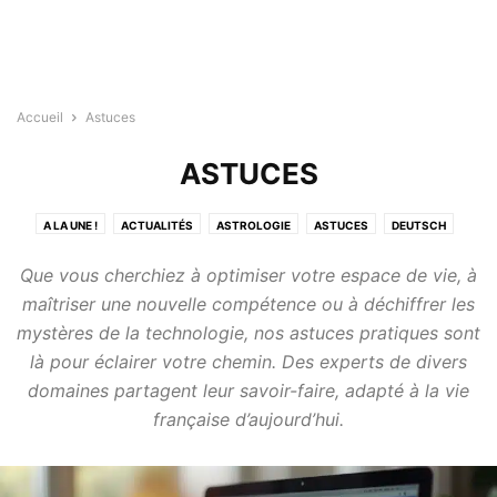
Accueil
Astuces
ASTUCES
A LA UNE !
ACTUALITÉS
ASTROLOGIE
ASTUCES
DEUTSCH
DIVERTISSEMENTS
ENGLISH
ESPAÑOL
ITALIANO
LA NATURE
Que vous cherchiez à optimiser votre espace de vie, à
MAISON
MODE DE VIE
SANTÉ
TECHNOLOGIE
TESTS
maîtriser une nouvelle compétence ou à déchiffrer les
mystères de la technologie, nos astuces pratiques sont
là pour éclairer votre chemin. Des experts de divers
domaines partagent leur savoir-faire, adapté à la vie
française d’aujourd’hui.