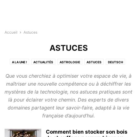
Accueil
Astuces
ASTUCES
A LA UNE !
ACTUALITÉS
ASTROLOGIE
ASTUCES
DEUTSCH
DIVERTISSEMENTS
ENGLISH
ESPAÑOL
ITALIANO
LA NATURE
Que vous cherchiez à optimiser votre espace de vie, à
MAISON
MODE DE VIE
SANTÉ
TECHNOLOGIE
TESTS
maîtriser une nouvelle compétence ou à déchiffrer les
mystères de la technologie, nos astuces pratiques sont
là pour éclairer votre chemin. Des experts de divers
domaines partagent leur savoir-faire, adapté à la vie
française d’aujourd’hui.
Comment bien stocker son bois