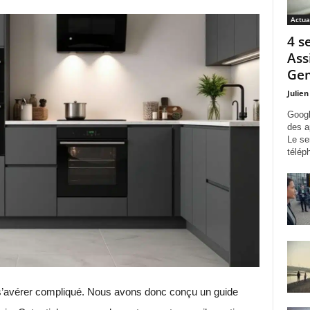
Actua
4 s
Ass
Gem
Julien
Googl
des a
Le se
télép
 s’avérer compliqué. Nous avons donc conçu un guide