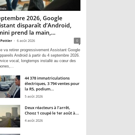
lités
eptembre 2026, Google
istant disparaît d’Android,
ini prend la main,...
 Pottier
-
6 août 2026
0
e va retirer progressivement Assistant Google
ppareils Android à partir du 4 septembre 2026.
rvice vocal, longtemps installé au cœur des
hones,...
44 378 immatriculations
électriques, 3 794 ventes pour
la R5, podium...
5 août 2026
Deux réacteurs à l’arrêt,
Chooz 1 coupé le 1er août à...
4 août 2026