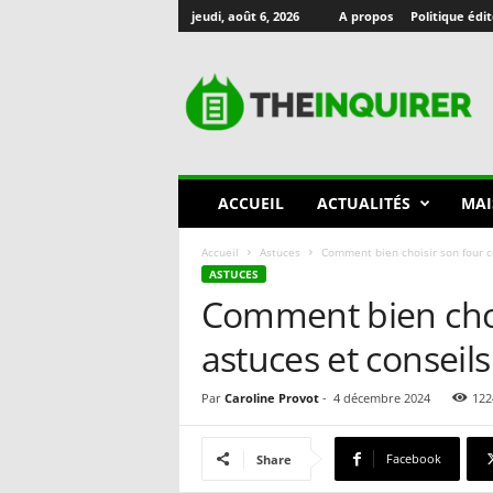
jeudi, août 6, 2026
A propos
Politique édit
T
h
e
I
n
q
u
ACCUEIL
ACTUALITÉS
MAI
i
r
Accueil
Astuces
Comment bien choisir son four c
e
ASTUCES
r
Comment bien choi
🇫🇷
astuces et conseil
Par
Caroline Provot
-
4 décembre 2024
122
Facebook
Share