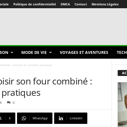
oriale
Politique de confidentialité
DMCA
Contact
Mentions Légales
SON
MODE DE VIE
VOYAGES ET AVENTURES
TECH
ombiné : astuces et conseils pratiques
AC
sir son four combiné :
s pratiques
4
0
X
WhatsApp
Linkedin