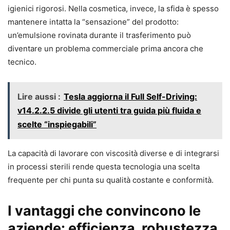
igienici rigorosi. Nella cosmetica, invece, la sfida è spesso
mantenere intatta la “sensazione” del prodotto:
un’emulsione rovinata durante il trasferimento può
diventare un problema commerciale prima ancora che
tecnico.
Lire aussi :
Tesla aggiorna il Full Self-Driving:
v14.2.2.5 divide gli utenti tra guida più fluida e
scelte “inspiegabili”
La capacità di lavorare con viscosità diverse e di integrarsi
in processi sterili rende questa tecnologia una scelta
frequente per chi punta su qualità costante e conformità.
I vantaggi che convincono le
aziende: efficienza, robustezza