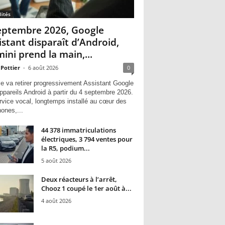
lités
eptembre 2026, Google
istant disparaît d’Android,
ini prend la main,...
 Pottier
-
6 août 2026
0
e va retirer progressivement Assistant Google
ppareils Android à partir du 4 septembre 2026.
rvice vocal, longtemps installé au cœur des
hones,...
44 378 immatriculations
électriques, 3 794 ventes pour
la R5, podium...
5 août 2026
Deux réacteurs à l’arrêt,
Chooz 1 coupé le 1er août à...
4 août 2026