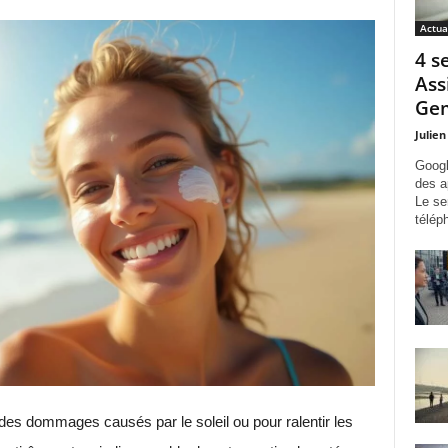
Actua
4 s
Ass
Gem
Julien
Googl
des a
Le se
télép
des dommages causés par le soleil ou pour ralentir les