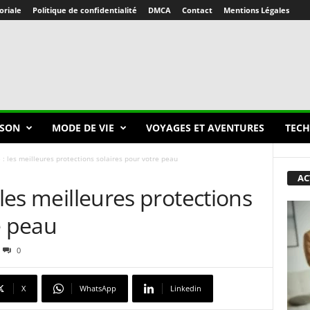
oriale
Politique de confidentialité
DMCA
Contact
Mentions Légales
SON
MODE DE VIE
VOYAGES ET AVENTURES
TECH
 : les meilleures protections solaires pour votre peau
AC
 les meilleures protections
e peau
0
X
WhatsApp
Linkedin