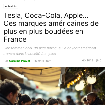
Actualités
Tesla, Coca-Cola, Apple…
Ces marques américaines de
plus en plus boudées en
France
Consommer local, un acte politique : le boycott américain
s’ancre dans la société française
1013
0
Par
Caroline Provot
-
26 mars 2025