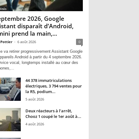
lités
eptembre 2026, Google
istant disparaît d’Android,
ini prend la main,...
 Pottier
-
6 août 2026
0
e va retirer progressivement Assistant Google
ppareils Android à partir du 4 septembre 2026.
rvice vocal, longtemps installé au cœur des
hones,...
44 378 immatriculations
électriques, 3 794 ventes pour
la R5, podium...
5 août 2026
Deux réacteurs à l’arrêt,
Chooz 1 coupé le 1er août à...
4 août 2026