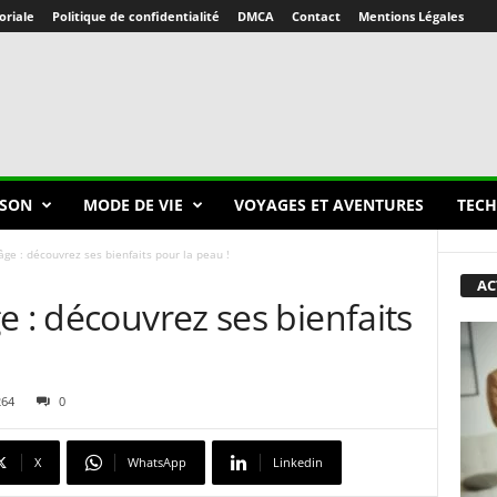
oriale
Politique de confidentialité
DMCA
Contact
Mentions Légales
SON
MODE DE VIE
VOYAGES ET AVENTURES
TECH
âge : découvrez ses bienfaits pour la peau !
AC
e : découvrez ses bienfaits
264
0
X
WhatsApp
Linkedin