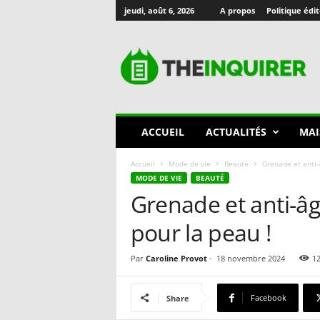
jeudi, août 6, 2026
A propos
Politique édit
T
h
e
I
n
q
u
ACCUEIL
ACTUALITÉS
MAI
i
r
Accueil
Mode de vie
Beauté
Grenade et anti-
e
MODE DE VIE
BEAUTÉ
r
Grenade et anti-âg
🇫🇷
pour la peau !
Par
Caroline Provot
-
18 novembre 2024
1
Facebook
Share