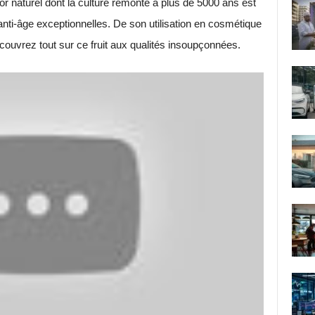
sor naturel dont la culture remonte à plus de 5000 ans est
anti-âge exceptionnelles. De son utilisation en cosmétique
écouvrez tout sur ce fruit aux qualités insoupçonnées.