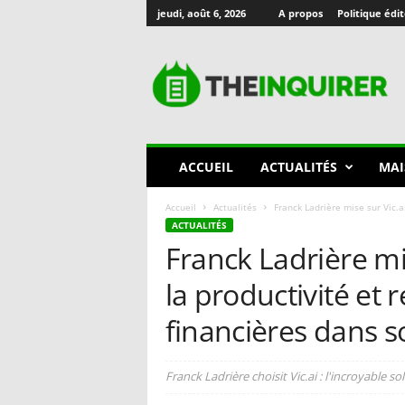
jeudi, août 6, 2026
A propos
Politique édit
T
h
e
I
n
q
u
ACCUEIL
ACTUALITÉS
MAI
i
r
Accueil
Actualités
Franck Ladrière mise sur Vic.ai
e
ACTUALITÉS
r
Franck Ladrière mi
🇫🇷
la productivité et 
financières dans s
Franck Ladrière choisit Vic.ai : l'incroyable s