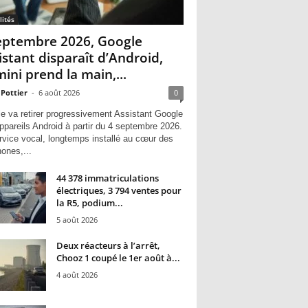
lités
eptembre 2026, Google
istant disparaît d’Android,
ini prend la main,...
 Pottier
-
6 août 2026
0
e va retirer progressivement Assistant Google
ppareils Android à partir du 4 septembre 2026.
rvice vocal, longtemps installé au cœur des
hones,...
44 378 immatriculations
électriques, 3 794 ventes pour
la R5, podium...
5 août 2026
Deux réacteurs à l’arrêt,
Chooz 1 coupé le 1er août à...
4 août 2026