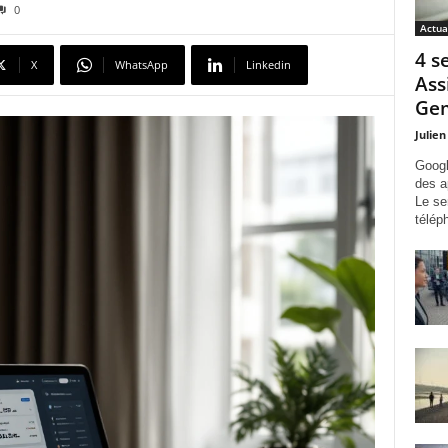
0
Actua
4 s
X
WhatsApp
Linkedin
Ass
Gem
Julien
Googl
des a
Le se
télép