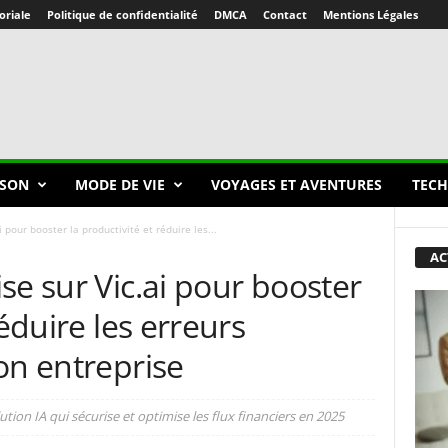
oriale
Politique de confidentialité
DMCA
Contact
Mentions Légales
SON
MODE DE VIE
VOYAGES ET AVENTURES
TECH
 pour booster la productivité et réduire les...
AC
se sur Vic.ai pour booster
réduire les erreurs
on entreprise
olution IA qui sécurise et optimise les flux financiers en 2025