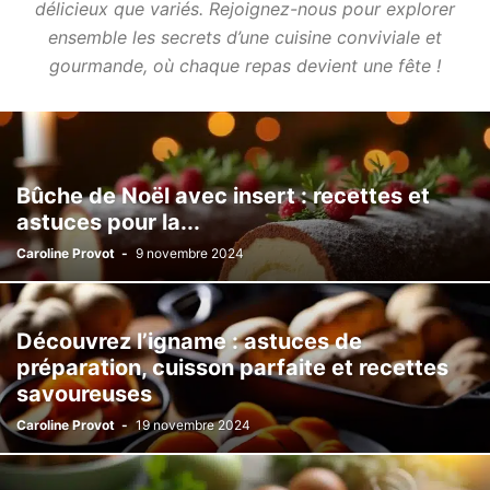
délicieux que variés. Rejoignez-nous pour explorer
ensemble les secrets d’une cuisine conviviale et
gourmande, où chaque repas devient une fête !
Bûche de Noël avec insert : recettes et
astuces pour la...
Caroline Provot
-
9 novembre 2024
Découvrez l’igname : astuces de
préparation, cuisson parfaite et recettes
savoureuses
Caroline Provot
-
19 novembre 2024