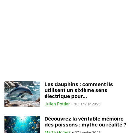
Les dauphins : comment ils
utilisent un sixième sens
électrique pour...
Julien Pottier
-
30 janvier 2025
Découvrez la véritable mémoire
des poissons : mythe ou réalité ?
Marta Gomez
-
27 janvier 2025