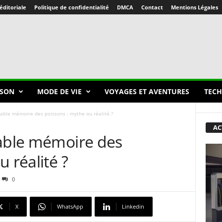
éditoriale
Politique de confidentialité
DMCA
Contact
Mentions Légales
SON
MODE DE VIE
VOYAGES ET AVENTURES
TECH
table mémoire des poissons : mythe ou réalité ?
AC
table mémoire des
 réalité ?
0
X
WhatsApp
Linkedin