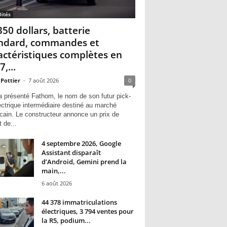
lités
350 dollars, batterie
ndard, commandes et
actéristiques complètes en
,...
 Pottier
-
7 août 2026
0
a présenté Fathom, le nom de son futur pick-
ectrique intermédiaire destiné au marché
cain. Le constructeur annonce un prix de
 de...
4 septembre 2026, Google
Assistant disparaît
d’Android, Gemini prend la
main,...
6 août 2026
44 378 immatriculations
électriques, 3 794 ventes pour
la R5, podium...