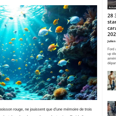
Actua
28 
sta
car
2027
Julien
Ford 
up él
améri
départ
e poisson rouge, ne jouissent que d’une mémoire de trois