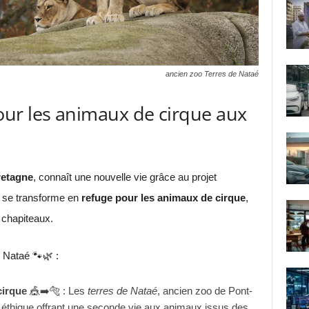
ancien zoo Terres de Nataé
ur les animaux de cirque aux
etagne
, connaît une nouvelle vie grâce au projet
se transforme en
refuge pour les animaux de cirque
,
 chapiteaux.
 Nataé 🐾🌿 :
cirque
🎪➡️🐅 : Les
terres de Nataé
, ancien zoo de Pont-
e éthique offrant une seconde vie aux animaux issus des