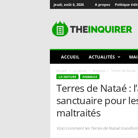
jeudi, août 6, 2026
A propos
Politique édit
T
h
e
I
n
q
u
ACCUEIL
ACTUALITÉS
MAI
i
r
Accueil
La nature
Animaux
Terres de Nataé : 
e
LA NATURE
ANIMAUX
r
Terres de Nataé : 
🇫🇷
sanctuaire pour l
maltraités
Voici comment les Terres de Nataé transform