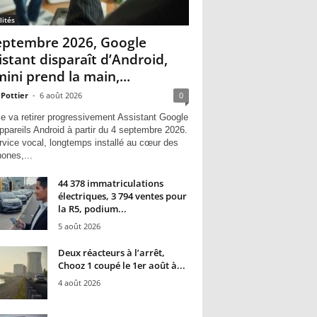
lités
eptembre 2026, Google
istant disparaît d’Android,
ini prend la main,...
 Pottier
-
6 août 2026
0
e va retirer progressivement Assistant Google
ppareils Android à partir du 4 septembre 2026.
rvice vocal, longtemps installé au cœur des
hones,...
44 378 immatriculations
électriques, 3 794 ventes pour
la R5, podium...
5 août 2026
Deux réacteurs à l’arrêt,
Chooz 1 coupé le 1er août à...
4 août 2026