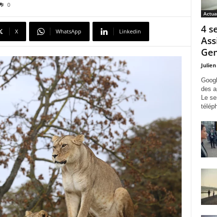
0
Actua
4 s
X
WhatsApp
Linkedin
Ass
Gem
Julien
Googl
des a
Le se
télép