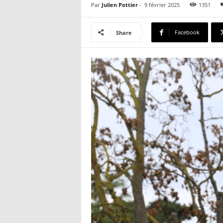
Par
Julien Pottier
-
9 février 2025
1351
Facebook
Share