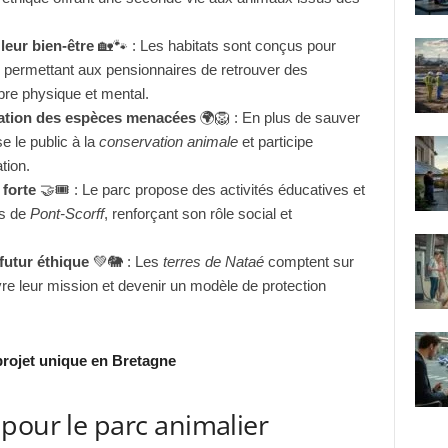
leur bien-être
🏡🐾 : Les habitats sont conçus pour
 permettant aux pensionnaires de retrouver des
ibre physique et mental.
ation des espèces menacées
🌍🦁 : En plus de sauver
e le public à la
conservation animale
et participe
tion.
forte
🤝🎟️ : Le parc propose des activités éducatives et
ts de
Pont-Scorff
, renforçant son rôle social et
 futur éthique
💚🐘 : Les
terres de Nataé
comptent sur
vre leur mission et devenir un modèle de protection
projet unique en Bretagne
pour le parc animalier