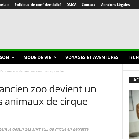
oriale
Politique de confidentialité
DMCA
Contact
Mentions Légales
SON
MODE DE VIE
VOYAGES ET AVENTURES
TECH
l’ancien zoo devient un sanctuaire pour les...
AC
l’ancien zoo devient un
es animaux de cirque
ent le destin des animaux de cirque en détresse