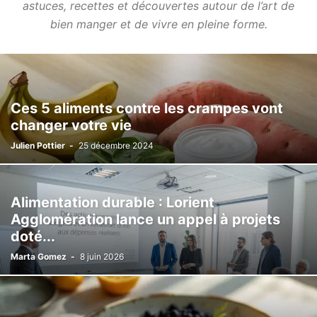
astuces, recettes et découvertes autour de l’art de
bien manger et de vivre en pleine forme.
Ces 5 aliments contre les crampes vont
changer votre vie
Julien Pottier
-
25 décembre 2024
Alimentation durable : Lorient
Agglomération lance un appel à projets
doté...
Marta Gomez
-
8 juin 2026