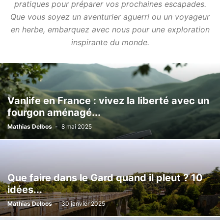
pratiques pour préparer vos prochaines escapades.
Que vous soyez un aventurier aguerri ou un voyageur
en herbe, embarquez avec nous pour une exploration
inspirante du monde.
Vanlife en France : vivez la liberté avec un
fourgon aménagé...
Mathias Delbos
-
8 mai 2025
Que faire dans le Gard quand il pleut ? 10
idées...
Mathias Delbos
-
30 janvier 2025