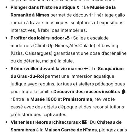
Plonger dans l’histoire antique 🏺
: Le
Musée de la
Romanité à Nîmes
permet de découvrir l’héritage gallo-
romain à travers mosaïques, sculptures et expositions
interactives, à l’abri des intempéries.
Profiter des loisirs indoor 🎳
: Salles d’escalade
modernes (Climb Up Nîmes,Alès’Calade) et bowling
(Uzès, Caissargues) garantissent une dose d’adrénaline
ou de détente, malgré la pluie.
S’émerveiller devant la vie marine 🦈
: Le
Seaquarium
du Grau-du-Roi
permet une immersion aquatique
ludique avec requins, tortues et ateliers pédagogiques
pour toute la famille.
Découvrir des musées insolites 🏚️
: Entre le
Musée 1900
et
Prehistorama
, revivez le
passé avec des objets d’époque et des reconstitutions
préhistoriques captivantes.
Visiter les trésors architecturaux 🏰
: Du
Château de
Sommières
à la
Maison Carrée de Nîmes
, plongez dans