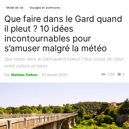
Mode de vie
Voyages et aventures
Que faire dans le Gard quand
il pleut ? 10 idées
incontournables pour
s’amuser malgré la météo
Que visiter dans le Gard quand il pleut ? Nos coups de cœur
entre culture et loisirs
1136
0
Par
Mathias Delbos
-
30 janvier 2025