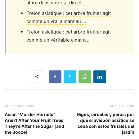
attire dans votre jardin et …
Frelon asiatique : cet arbre fruitier agit
comme un vrai aimant au …
Frelon asiatique : cet arbre fruitier agit
comme un véritable aimant …
Article précédent
Article suivant
Asian “Murder Hornets”
Higos, ciruelas y peras: por
Aren’t After Your Fruit Trees,
qué el avispón asiático se
They’re After the Sugar (and
ceba con estos frutales del
the Booze)
jardín