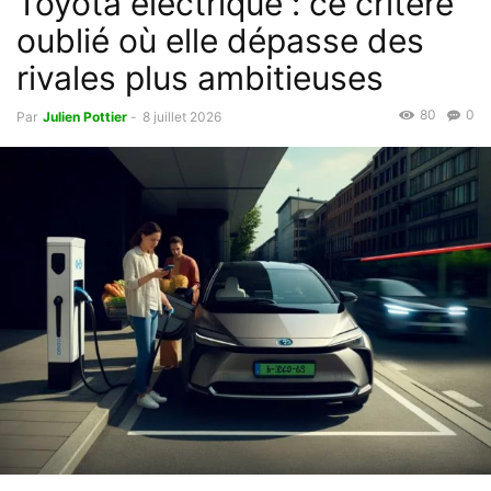
Toyota électrique : ce critère
oublié où elle dépasse des
rivales plus ambitieuses
80
0
Par
Julien Pottier
-
8 juillet 2026