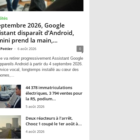
lités
eptembre 2026, Google
istant disparaît d’Android,
ini prend la main,...
 Pottier
-
6 août 2026
0
e va retirer progressivement Assistant Google
ppareils Android à partir du 4 septembre 2026.
rvice vocal, longtemps installé au cœur des
hones,...
44 378 immatriculations
électriques, 3 794 ventes pour
la R5, podium...
5 août 2026
Deux réacteurs à l’arrêt,
Chooz 1 coupé le 1er août à...
4 août 2026