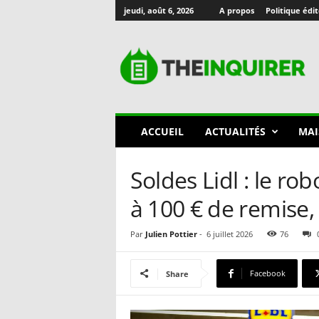
jeudi, août 6, 2026
A propos
Politique édit
T
h
e
I
n
q
u
ACCUEIL
ACTUALITÉS
MAI
i
r
e
Soldes Lidl : le r
r
🇫🇷
à 100 € de remise,
Par
Julien Pottier
-
6 juillet 2026
76
Facebook
Share