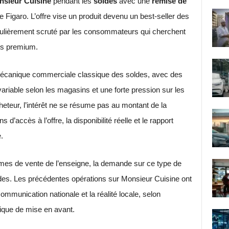
sieur Cuisine
pendant les
soldes
avec une
remise de
e Figaro. L’offre vise un produit devenu un best-seller des
égulièrement scruté par les consommateurs qui cherchent
ots premium.
 mécanique commerciale classique des soldes, avec des
 variable selon les magasins et une forte pression sur les
heteur, l’intérêt ne se résume pas au montant de la
s d’accès à l’offre, la disponibilité réelle et le rapport
.
mes de vente de l’enseigne, la demande sur ce type de
ides. Les précédentes opérations sur Monsieur Cuisine ont
ommunication nationale et la réalité locale, selon
itique de mise en avant.