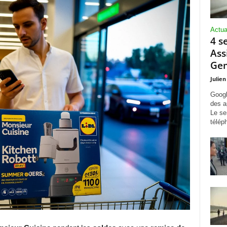
Actua
4 s
Ass
Gem
Julien
Googl
des a
Le se
télép