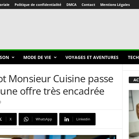
oriale
Politique de confidentialité
DMCA
Contact
Mentions Légales
SON
MODE DE VIE
VOYAGES ET AVENTURES
TECH
obot Monsieur Cuisine passe
AC
 une offre très encadrée
0
X
WhatsApp
Linkedin