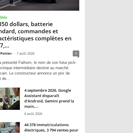
lités
350 dollars, batterie
ndard, commandes et
actéristiques complètes en
,...
 Pottier
-
7 août 2026
0
a présenté Fathom, le nom de son futur pick-
ectrique intermédiaire destiné au marché
cain. Le constructeur annonce un prix de
 de...
4 septembre 2026, Google
Assistant disparaît
d’Android, Gemini prend la
main,...
6 août 2026
44 378 immatriculations
électriques, 3 794 ventes pour