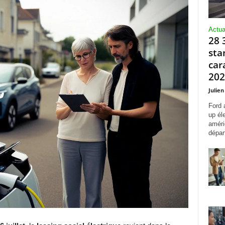
Actua
28 
sta
car
2027
Julien
Ford 
up él
améri
départ