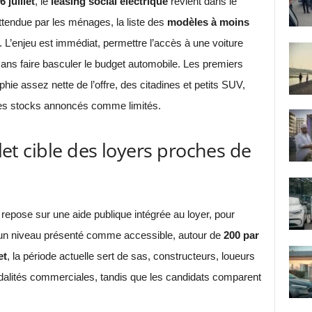
6 juillet
, le
leasing social électrique
revient dans le
ttendue par les ménages, la liste des
modèles à moins
. L’enjeu est immédiat, permettre l’accès à une voiture
sans faire basculer le budget automobile. Les premiers
ie assez nette de l’offre, des citadines et petits SUV,
des stocks annoncés comme limités.
llet cible des loyers proches de
repose sur une aide publique intégrée au loyer, pour
à un niveau présenté comme accessible, autour de
200 par
et
, la période actuelle sert de sas, constructeurs, loueurs
modalités commerciales, tandis que les candidats comparent