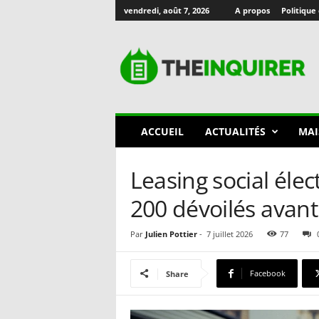
vendredi, août 7, 2026
A propos
Politique 
T
h
e
I
n
q
u
ACCUEIL
ACTUALITÉS
MAI
i
r
e
Leasing social éle
r
🇫🇷
200 dévoilés avant 
Par
Julien Pottier
-
7 juillet 2026
77
Facebook
Share