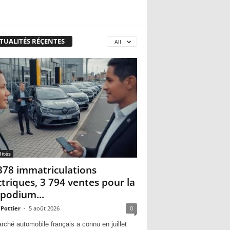
TUALITÉS RÉÇENTES
All
lités
378 immatriculations
ctriques, 3 794 ventes pour la
 podium...
 Pottier
-
5 août 2026
0
rché automobile français a connu en juillet