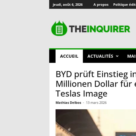
jeudi, août 6, 2026
A propos
Politique édit
T
h
e
I
n
q
u
i
r
e
r
ACCUEIL
ACTUALITÉS
MAI
🇫🇷
BYD prüft Einstieg i
Millionen Dollar für
Teslas Image
Mathias Delbos
-
13 mars 2026