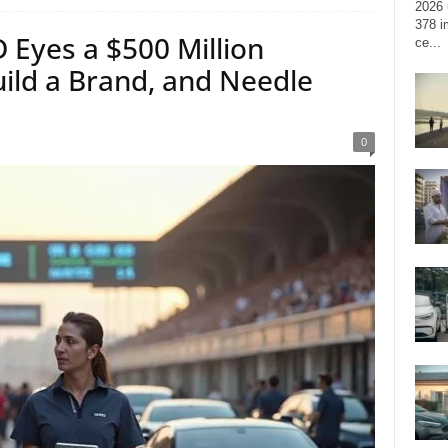
2026 
378 i
 Eyes a $500 Million
ce...
uild a Brand, and Needle
0