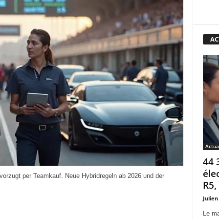
AC
Actua
44 
éle
evorzugt per Teamkauf. Neue Hybridregeln ab 2026 und der
R5,
Julien
Le ma