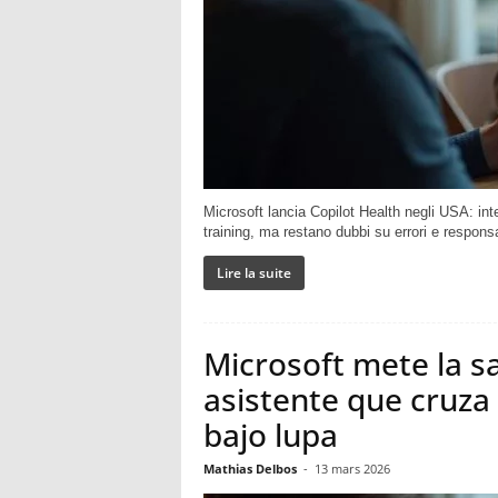
Microsoft lancia Copilot Health negli USA: int
training, ma restano dubbi su errori e responsa
Lire la suite
Microsoft mete la s
asistente que cruza
bajo lupa
Mathias Delbos
-
13 mars 2026