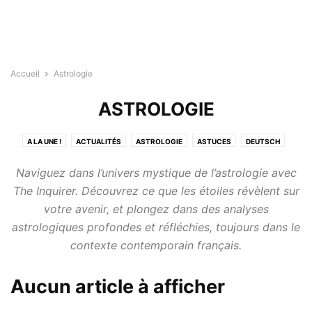
Accueil
Astrologie
ASTROLOGIE
A LA UNE !
ACTUALITÉS
ASTROLOGIE
ASTUCES
DEUTSCH
DIVERTISSEMENTS
ENGLISH
ESPAÑOL
ITALIANO
LA NATURE
Naviguez dans l’univers mystique de l’astrologie avec
MAISON
MODE DE VIE
SANTÉ
TECHNOLOGIE
TESTS
The Inquirer. Découvrez ce que les étoiles révèlent sur
votre avenir, et plongez dans des analyses
astrologiques profondes et réfléchies, toujours dans le
contexte contemporain français.
Aucun article à afficher