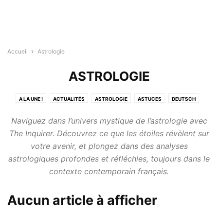
Accueil
Astrologie
ASTROLOGIE
A LA UNE !
ACTUALITÉS
ASTROLOGIE
ASTUCES
DEUTSCH
DIVERTISSEMENTS
ENGLISH
ESPAÑOL
ITALIANO
LA NATURE
Naviguez dans l’univers mystique de l’astrologie avec
MAISON
MODE DE VIE
SANTÉ
TECHNOLOGIE
TESTS
The Inquirer. Découvrez ce que les étoiles révèlent sur
votre avenir, et plongez dans des analyses
astrologiques profondes et réfléchies, toujours dans le
contexte contemporain français.
Aucun article à afficher