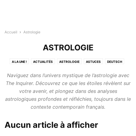
Accueil
Astrologie
ASTROLOGIE
A LA UNE !
ACTUALITÉS
ASTROLOGIE
ASTUCES
DEUTSCH
DIVERTISSEMENTS
ENGLISH
ESPAÑOL
ITALIANO
LA NATURE
Naviguez dans l’univers mystique de l’astrologie avec
MAISON
MODE DE VIE
SANTÉ
TECHNOLOGIE
TESTS
The Inquirer. Découvrez ce que les étoiles révèlent sur
votre avenir, et plongez dans des analyses
astrologiques profondes et réfléchies, toujours dans le
contexte contemporain français.
Aucun article à afficher