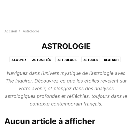
Accueil
Astrologie
ASTROLOGIE
A LA UNE !
ACTUALITÉS
ASTROLOGIE
ASTUCES
DEUTSCH
DIVERTISSEMENTS
ENGLISH
ESPAÑOL
ITALIANO
LA NATURE
Naviguez dans l’univers mystique de l’astrologie avec
MAISON
MODE DE VIE
SANTÉ
TECHNOLOGIE
TESTS
The Inquirer. Découvrez ce que les étoiles révèlent sur
votre avenir, et plongez dans des analyses
astrologiques profondes et réfléchies, toujours dans le
contexte contemporain français.
Aucun article à afficher