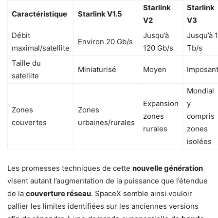
Starlink
Starlink
Caractéristique
Starlink V1.5
V2
V3
Débit
Jusqu’à
Jusqu’à 1
Environ 20 Gb/s
maximal/satellite
120 Gb/s
Tb/s
Taille du
Miniaturisé
Moyen
Imposan
satellite
Mondial
Expansion
y
Zones
Zones
zones
compris
couvertes
urbaines/rurales
rurales
zones
isolées
Les promesses techniques de cette
nouvelle génération
visent autant l’augmentation de la puissance que l’étendue
de la
couverture réseau
. SpaceX semble ainsi vouloir
pallier les limites identifiées sur les anciennes versions