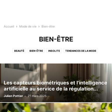
Accueil
Mode de vie
Bien-être
BIEN-ÊTRE
BEAUTÉ
BIEN-ÊTRE
INSOLITE
TENDANCES DE LA MODE
VOYAGES ET AVENTURES
Les capteurs biométriques et l’intelligence
artificielle au service de la régulation...
Julien Pottier
-
21 mars 2025