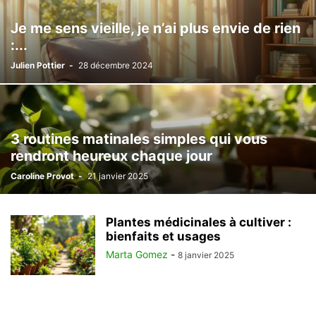
Je me sens vieille, je n’ai plus envie de rien
:...
Julien Pottier
-
28 décembre 2024
3 routines matinales simples qui vous
rendront heureux chaque jour
Caroline Provot
-
21 janvier 2025
Plantes médicinales à cultiver :
bienfaits et usages
Marta Gomez
-
8 janvier 2025