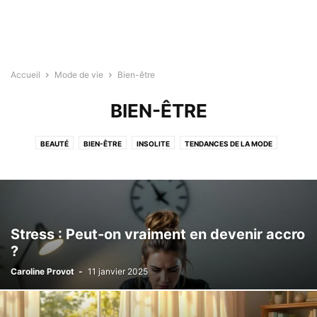
Accueil
Mode de vie
Bien-être
BIEN-ÊTRE
BEAUTÉ
BIEN-ÊTRE
INSOLITE
TENDANCES DE LA MODE
VOYAGES ET AVENTURES
Stress : Peut-on vraiment en devenir accro
?
Caroline Provot
-
11 janvier 2025