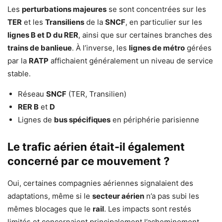
Les
perturbations majeures
se sont concentrées sur les
TER
et les
Transiliens
de la
SNCF
, en particulier sur les
lignes B et D du RER
, ainsi que sur certaines branches des
trains de banlieue
. À l’inverse, les
lignes de métro
gérées
par la
RATP
affichaient généralement un niveau de service
stable.
Réseau
SNCF
(TER, Transilien)
RER B
et
D
Lignes de
bus spécifiques
en périphérie parisienne
Le trafic aérien était-il également
concerné par ce mouvement ?
Oui, certaines compagnies aériennes signalaient des
adaptations, même si le
secteur aérien
n’a pas subi les
mêmes blocages que le
rail
. Les impacts sont restés
limités et concernaient principalement l’acheminement