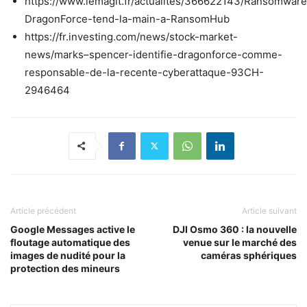
https://www.lemagit.fr/actualites/366622143/Ransomware
DragonForce-tend-la-main-a-RansomHub
https://fr.investing.com/news/stock-market-
news/marks–spencer-identifie-dragonforce-comme-
responsable-de-la-recente-cyberattaque-93CH-
2946464
Article précédent
Article suivant
Google Messages active le
DJI Osmo 360 : la nouvelle
floutage automatique des
venue sur le marché des
images de nudité pour la
caméras sphériques
protection des mineurs