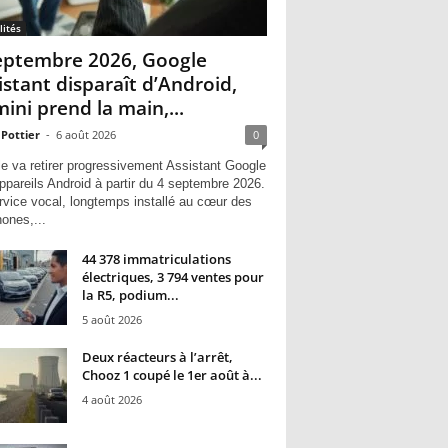
lités
eptembre 2026, Google
istant disparaît d’Android,
ini prend la main,...
 Pottier
-
6 août 2026
0
e va retirer progressivement Assistant Google
ppareils Android à partir du 4 septembre 2026.
rvice vocal, longtemps installé au cœur des
hones,...
44 378 immatriculations
électriques, 3 794 ventes pour
la R5, podium...
5 août 2026
Deux réacteurs à l’arrêt,
Chooz 1 coupé le 1er août à...
4 août 2026