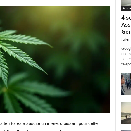
Actua
4 s
Ass
Gem
Julien
Googl
des a
Le se
télép
 territoires a suscité un intérêt croissant pour cette