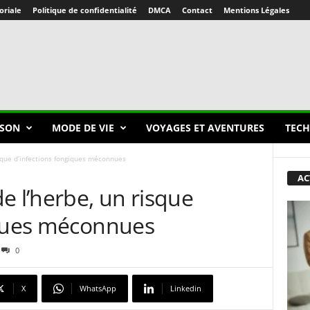
oriale
Politique de confidentialité
DMCA
Contact
Mentions Légales
SON
MODE DE VIE
VOYAGES ET AVENTURES
TECH
isque d’infections fongiques méconnues
AC
e l’herbe, un risque
iques méconnues
0
X
WhatsApp
Linkedin