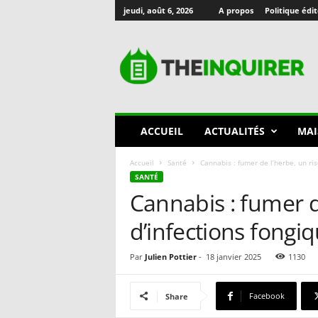
jeudi, août 6, 2026
A propos
Politique édit
T
h
e
I
n
q
u
ACCUEIL
ACTUALITÉS
MAI
i
r
Accueil
Santé
Cannabis : fumer de l’herbe, un r
e
SANTÉ
r
Cannabis : fumer d
🇫🇷
d’infections fong
Par
Julien Pottier
-
18 janvier 2025
1130
Facebook
Share